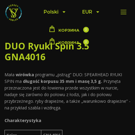
Polski
EUR
0
КОРЗИНА
DUO Ryuki Spin 3.5
0
КОРЗИНА
GNA4016
Mała
wirówka
programu „pstrąg” DUO: SPEARHEAD RYUKI
SPIN ma
długość korpusu 35 mm i masę 3,5 g.
Przynęta
przeznaczona jest do łowienia przede wszystkim w nurcie,
nadaje się zarówno do połowu z łodzi, jak i do połowu
przybrzeżnego. ryby drapieżne, a także „warunkowo drapieżne” -
na przykład szabla i wzdręga.
Charakterystyka