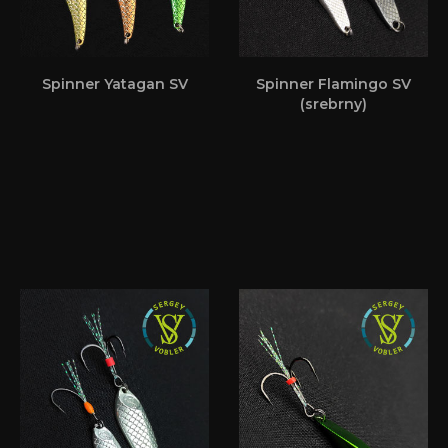
Spinner Yatagan SV
Spinner Flamingo SV
(srebrny)