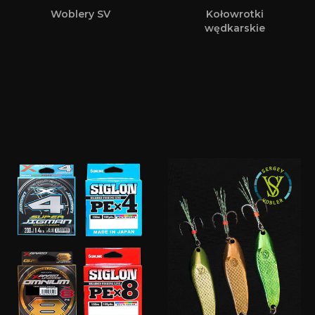
Woblery SV
Kołowrotki
wędkarskie