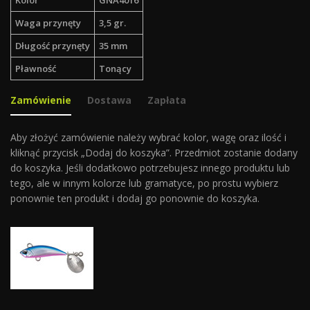
Kolor
GNA4016
Waga przynęty
3,5 gr.
Długość przynęty
35 mm
Pławność
Tonący
Zamówienie
Dostawa
Zapłata
Aby złożyć zamówienie należy wybrać kolor, wagę oraz ilość i
kliknąć przycisk „Dodaj do koszyka”. Przedmiot zostanie dodany
do koszyka. Jeśli dodatkowo potrzebujesz innego produktu lub
tego, ale w innym kolorze lub gramatyce, po prostu wybierz
ponownie ten produkt i dodaj go ponownie do koszyka.