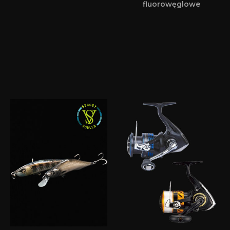
fluorowęglowe