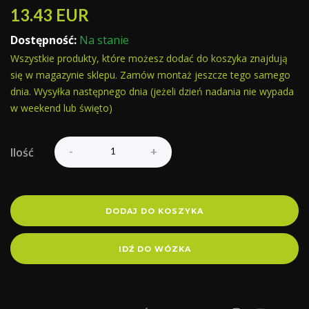
13.43
EUR
Dostępność:
Na stanie
Wszystkie produkty, które możesz dodać do koszyka znajdują
się w magazynie sklepu. Zamów montaż jeszcze tego samego
dnia. Wysyłka następnego dnia (jeżeli dzień nadania nie wypada
w weekend lub święto)
Ilość
DODAJ DO KOSZYKA
IDŹ DO WÓZKA