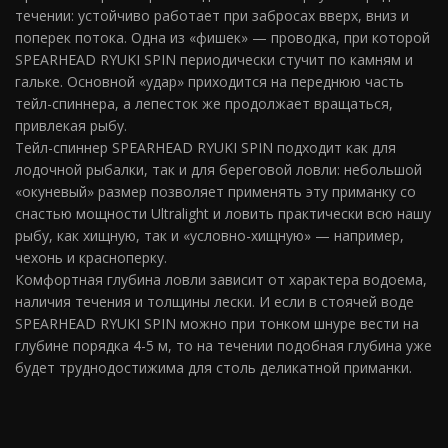
течении: устойчиво работает при забросах вверх, вниз и
поперек потока. Одна из «фишек» — проводка, при которой
SPEARHEAD RYUKI SPIN периодически стучит по камням и
гальке. Основной «удар» приходится на переднюю часть
тейл-спиннера, а лепесток же продолжает вращаться,
привлекая рыбу.
Тейл-спиннер SPEARHEAD RYUKI SPIN подходит как для
лодочной рыбалки, так и для береговой ловли: небольшой
«окуневый» размер позволяет применять эту приманку со
снастью мощности Ultralight и ловить практически всю нашу
рыбу, как хищную, так и «условно-хищную» — например,
чехонь и красноперку.
Комфортная глубина ловли зависит от характера водоема,
наличия течения и толщины лески. И если в стоячей воде
SPEARHEAD RYUKI SPIN можно при тонком шнуре вести на
глубине порядка 4-5 м, то на течении подобная глубина уже
будет труднодостижима для столь деликатной приманки.