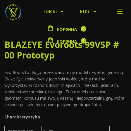
Polski
EUR
0
КОРЗИНА
BLAZEYE Evoroots 99VSP #
0
КОРЗИНА
00 Prototyp
Evo Roots to długo oczekiwany mały model czwartej generacji
Blaze Eye. Uniwersalny japoński wobler, który można
wykorzystać w różnorodnych miejscach - rzekach, jeziorach,
wędkarstwie morskim, trollingu. Ten model o unikalnej
geometrii korpusu ma swoją własną, niepowtarzalną grę, która
prowokuje każdego, nawet pasywnego drapieżnika.
Charakterystyka