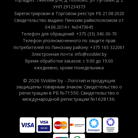
УНП 291234373
Зарегистрирован в Торговом реестре РБ 21.08.2020
Свидетельство выдано Пинским райисполкомом от
04.06.2014 г. №0473645
Телефон для обращений: +375 (33) 340-30-70
Телефон уполномоченного по защите прав
потребителей по Пинскому району: +375 165 322061
Электронная почта: info@svobler.by
Время обработки заказов: с 9.00 до 19.00
ежедневно, кроме понедельника
© 2026 SVobler.by - Логотип и продукция
защищены товарным знаком. Свидетельство о
регистрации в РБ №71550. Свидетельство о
международной регистрации №1628136.