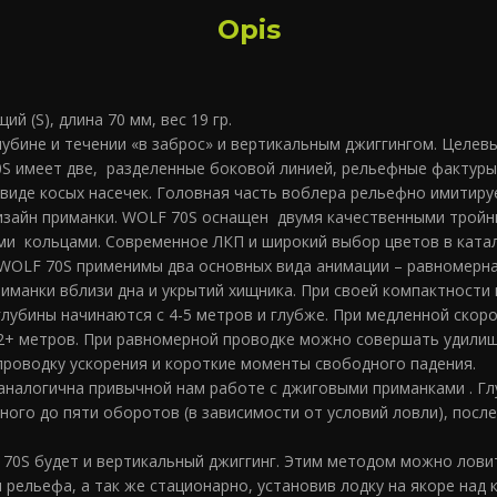
Opis
ий (S), длина 70 мм, вес 19 гр.
лубине и течении «в заброс» и вертикальным джиггингом. Целевы
 имеет две, разделенные боковой линией, рельефные фактуры 
 виде косых насечек. Головная часть воблера рельефно имитир
изайн приманки. WOLF 70S оснащен двумя качественными трой
и кольцами. Современное ЛКП и широкий выбор цветов в катал
 WOLF 70S применимы два основных вида анимации – равномерна
манки вблизи дна и укрытий хищника. При своей компактности 
глубины начинаются с 4-5 метров и глубже. При медленной ско
12+ метров. При равномерной проводке можно совершать удилищ
проводку ускорения и короткие моменты свободного падения.
налогична привычной нам работе с джиговыми приманками . Глу
ого до пяти оборотов (в зависимости от условий ловли), после
70S будет и вертикальный джиггинг. Этим методом можно лови
рельефа, а так же стационарно, установив лодку на якоре над 