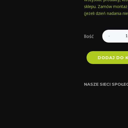
sklepu. Zamów montaż 
(jeżeli dzień nadania n
Ilość
DODAJ DO 
NASZE SIECI SPOŁ