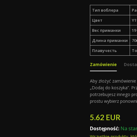
Тип воблера
Ра
Цвет
Y1
Вес приманки
19 
Длина приманки
70
Плавучесть
То
Zamówienie
Dost
Aby złożyć zamówienie n
„Dodaj do koszyka”. Pr
potrzebujesz innego pr
prostu wybierz ponowni
5.62
EUR
Dostępność:
Na sta
Wszystkie produkty, kt