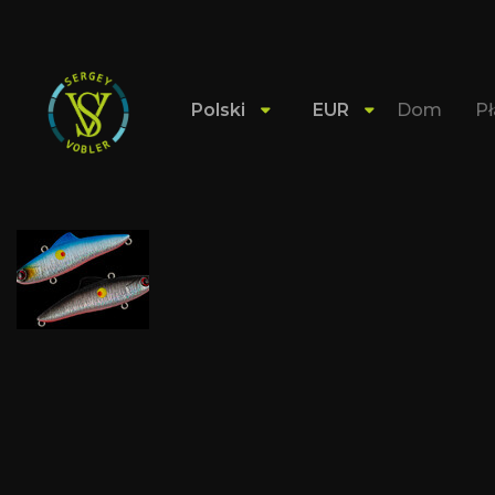
Polski
EUR
Dom
Pł