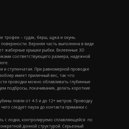
е трофеи – судак, берш, щука и окунь.
поверхности. Верхняя часть выполнена в виде
ует жаберные крышки рыбки. Вклеенные 3D
никами соответствующего размера, надежной
оге.
я и ступенчатая. При равномерной проводке
воблер имеет приличный вес, так что
рости проводки можно облавливать глубинные
ем подбросы, покачивания, делать короткие
бины ловли от 4-5 и до 12+ метров. Проводку
 чего следует пауза до контакта приманки с
ть с лодки, контролируемо сплавляющейся по
конкретной донной структурой. Серьезный