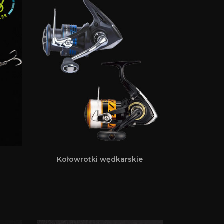
Kołowrotki wędkarskie