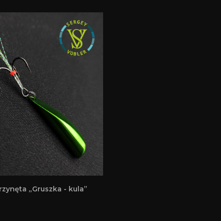
rzynęta „Gruszka - kula”