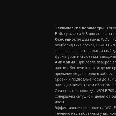
Технические параметры:
Тонущ
Воблер класса VIB для ловли на г
Особенности дизайна:
WOLF 70S
ромбовидных насечек, нижняя - в
глаза завершают реалистичный д
фурнитурой и силовыми заводным
Анимация:
При ловле взаброс с
важно обеспечить похождение при
приемлемые для ловли в заброс 
бровки и подводные косы до 10-
паузы ,включая таким образом в 
Ступенчатая проводка WOLF 70S а
совершаем катушкой, делая от одн
дном.
Эффективным при ловле на WOLF 
течению над выбранным участком 