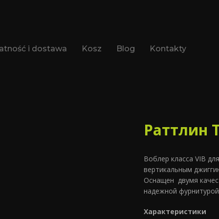
atność i dostawa
Kosz
Blog
Kontakty
Раттлин 
Воблер класса VIB для
вертикальным джиггин
Оснащен двумя качес
надежной фурнитурой
Характеристики