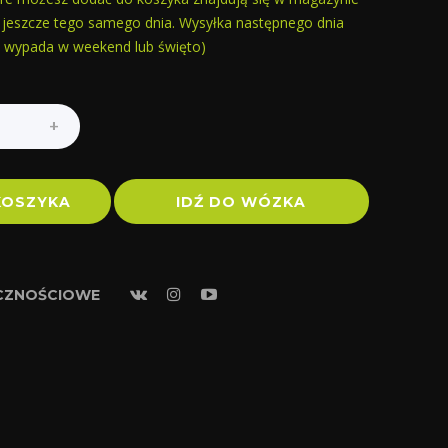
jeszcze tego samego dnia. Wysyłka następnego dnia
ie wypada w weekend lub święto)
KOSZYKA
IDŹ DO WÓZKA
ECZNOŚCIOWE