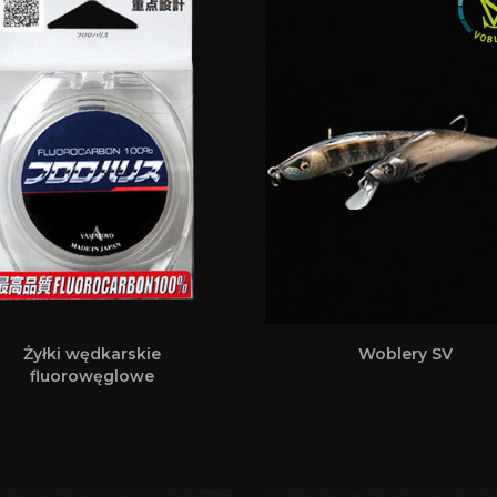
Żyłki wędkarskie
Woblery SV
fluorowęglowe