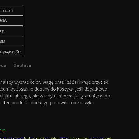
ттлин
96W
гр.
мм
нущий (S)
awa
Zapłata
ależy wybrać kolor, wagę oraz ilość i kliknąć przycisk
zedmiot zostanie dodany do koszyka. Jeśli dodatkowo
oduktu lub tego, ale w innym kolorze lub gramatyce, po
e ten produkt i dodaj go ponownie do koszyka.
nie
óre możesz dodać do koszyka znajdują się w magazynie