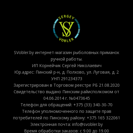
SVobler.by интернет-магазин рыболовных приманок
ручной работы.
ИП Корнейчик Сергей Николаевич
Юр.адрес: Пинский р-н, д. Полхово, ул. Луговая, д. 2
УНП 291234373
Зарегистрирован в Торговом реестре РБ 21.08.2020
Свидетельство выдано Пинским райисполкомом от
04.06.2014 г. №0473645
Телефон для обращений: +375 (33) 340-30-70
Телефон уполномоченного по защите прав
потребителей по Пинскому району: +375 165 322061
Электронная почта: info@svobler.by
Время обработки заказов: с 9.00 до 19.00