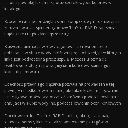
jakości powłokę lakierniczą oraz szeroki wybór kolorów w
katalogu.
Rzucanie i animacja: dzięki swoim kompaktowym rozmiarom i
znacznej wadze, spinner ogonowy TsuYoki RAPID zapewnia
najdłuższe i najdokładniejsze rzuty.
Klasyczna animacja wirówki ogonowej to równomierne
pobieranie w słupie wody z różnymi prędkościami, przy których
linka jest podnoszona przez szpulę. Możesz urozmaicić
okablowanie długimi pociągnięciami końcówki spinningu i
krótkimi przerwami.
Obecność przedniego ciężarka pozwala na prowadzenie tej
przynęty nie tylko równomiernie, ale także krokiem (jigowanie).
Linkę jigową można wykorzystać zarówno podczas łowienia z
dna, jak i w słupie wody, np. podczas łowienia okoni kotłowych.
Docelowe trofea TsuYoki RAPID: boleń, okoń, szczupak,
sandacz, berbsz, klenie, a także wodowanie pstrągów w