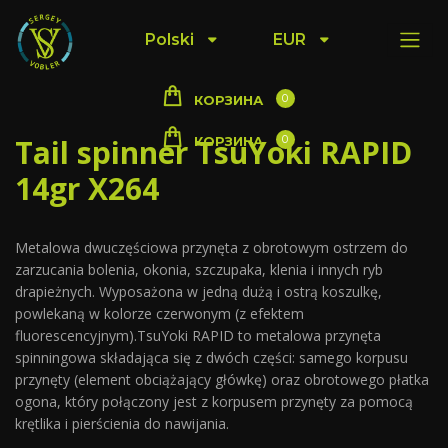
Polski
EUR
0
КОРЗИНА
Tail spinner TsuYoki RAPID
0
КОРЗИНА
14gr X264
Metalowa dwuczęściowa przynęta z obrotowym ostrzem do
zarzucania bolenia, okonia, szczupaka, klenia i innych ryb
drapieżnych. Wyposażona w jedną dużą i ostrą koszulkę,
powlekaną w kolorze czerwonym (z efektem
fluorescencyjnym).TsuYoki RAPID to metalowa przynęta
spinningowa składająca się z dwóch części: samego korpusu
przynęty (element obciążający główkę) oraz obrotowego płatka
ogona, który połączony jest z korpusem przynęty za pomocą
krętlika i pierścienia do nawijania.