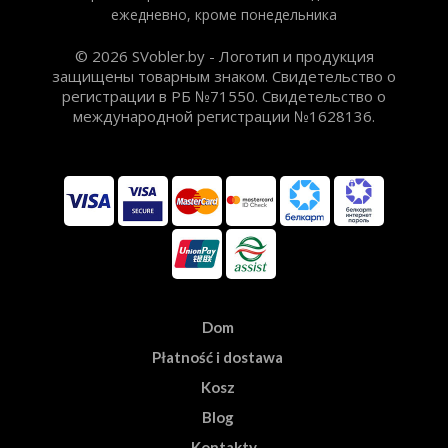
ежедневно, кроме понедельника
© 2026 SVobler.by - Логотип и продукция
защищены товарным знаком. Свидетельство о
регистрации в РБ №71550. Свидетельство о
международной регистрации №1628136.
Dom
Płatność i dostawa
Kosz
Blog
Kontakty