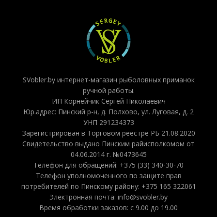
SVobler.by интернет-магазин рыболовных приманок
ручной работы.
ИП Корнейчик Сергей Николаевич
Юр.адрес: Пинский р-н, д. Полхово, ул. Луговая, д. 2
УНП 291234373
Зарегистрирован в Торговом реестре РБ 21.08.2020
Свидетельство выдано Пинским райисполкомом от
04.06.2014 г. №0473645
Телефон для обращений: +375 (33) 340-30-70
Телефон уполномоченного по защите прав
потребителей по Пинскому району: +375 165 322061
Электронная почта: info@svobler.by
Время обработки заказов: с 9.00 до 19.00