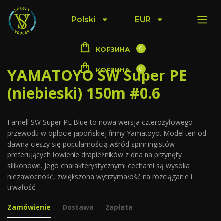
Polski
EUR
0
КОРЗИНА
YAMATOYO SW Super PE
0
КОРЗИНА
(niebieski) 150m #0.6
Famell SW Super PE Blue to nowa wersja czterożyłowego
przewodu w oplocie japońskiej firmy Yamatoyo. Model ten od
dawna cieszy się popularnością wśród spinningistów
preferujących łowienie drapieżników z dna na przynęty
silikonowe. Jego charakterystycznymi cechami są wysoka
niezawodność, zwiększona wytrzymałość na rozciąganie i
trwałość.
Zamówienie
Dostawa
Zapłata