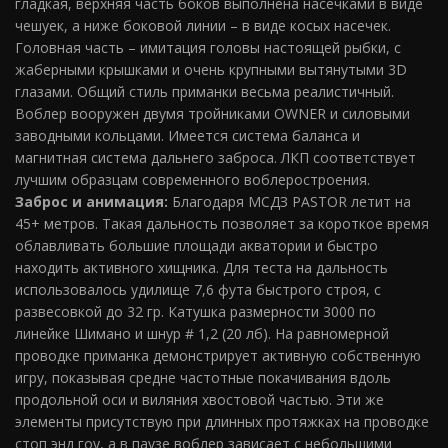
гладкая, верхняя часть боков выполнена насечками в виде
чешуек, а ниже боковой линии – в виде косых насечек.
Головная часть – имитация головы настоящей рыбки, с
жаберными крышками и очень крупными вытянутыми 3D
глазами. Общий стиль приманки весьма реалистичный.
Воблер вооружен двумя тройниками OWNER и силовыми
заводными кольцами. Имеется система баланса и
магнитная система дальнего заброса. ЛКП соответствует
лучшим образцам современного воблеростроения.
Заброс и анимация:
Благодаря МСДЗ PASTOR летит на
45+ метров. Такая дальность позволяет за короткое время
облавливать большие площади акватории и быстро
находить активного хищника. Для теста на дальность
использовалось удилище 7,6 фута быстрого строя, с
развесовкой до 32 гр. Катушка размерности 3000 по
линейке Шимано и шнур # 1,2 (20 лб). На равномерной
проводке приманка демонстрирует активную собственную
игру, показывая средне частотные покачивания вдоль
продольной оси и виляния хвостовой частью. Эти же
элементы присутствую при длинных протяжках на проводке
стоп энд гоу, а в паузе воблер зависает с небольшими