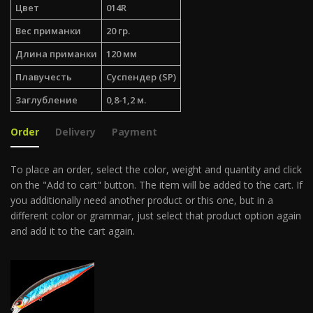
Цвет
014R
Вес приманки
20 гр.
Длина приманки
120 мм
Плавучесть
Суспендер (SP)
Заглубление
0,8-1,2 м.
Order
Delivery
Payment
To place an order, select the color, weight and quantity and click
on the "Add to cart" button. The item will be added to the cart. If
you additionally need another product or this one, but in a
different color or grammar, just select that product option again
and add it to the cart again.