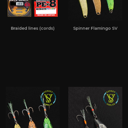
Braided lines (cords)
Spinner Flamingo SV